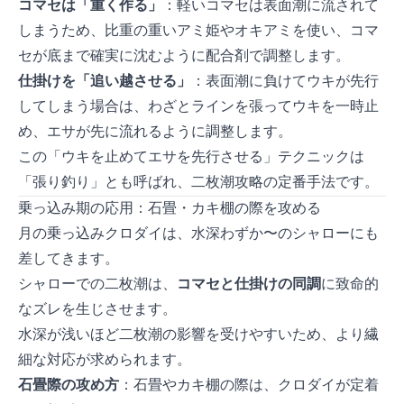
コマセは「重く作る」
：軽いコマセは表面潮に流されて
しまうため、比重の重いアミ姫やオキアミを使い、コマ
セが底まで確実に沈むように配合剤で調整します。
仕掛けを「追い越させる」
：表面潮に負けてウキが先行
してしまう場合は、わざとラインを張ってウキを一時止
め、エサが先に流れるように調整します。
この「ウキを止めてエサを先行させる」テクニックは
「張り釣り」とも呼ばれ、二枚潮攻略の定番手法です。
乗っ込み期の応用：石畳・カキ棚の際を攻める
4月の乗っ込みクロダイは、水深わずか1〜2mのシャローにも
差してきます。
シャローでの二枚潮は、
コマセと仕掛けの同調
に致命的
なズレを生じさせます。
水深が浅いほど二枚潮の影響を受けやすいため、より繊
細な対応が求められます。
石畳際の攻め方
：石畳やカキ棚の際は、クロダイが定着