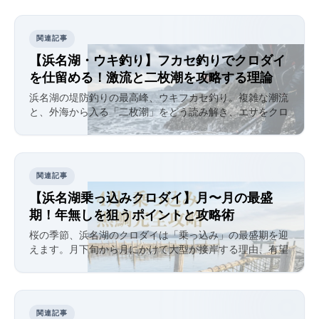
関連記事
【浜名湖・ウキ釣り】フカセ釣りでクロダイ
を仕留める！激流と二枚潮を攻略する理論
浜名湖の堤防釣りの最高峰、ウキフカセ釣り。複雑な潮流
と、外海から入る「二枚潮」をどう読み解き、エサをクロ
ダイの口元へ運ぶのか。浜名湖特有の攻略法を徹底解説し
ます。
関連記事
【浜名湖乗っ込みクロダイ】3月〜5月の最盛
期！年無しを狙うポイントと攻略術
桜の季節、浜名湖のクロダイは「乗っ込み」の最盛期を迎
えます。3月下旬から5月にかけて大型が接岸する理由、有望
ポイント、そしてルアーと餌釣りの最新攻略法を徹底解
説。
関連記事