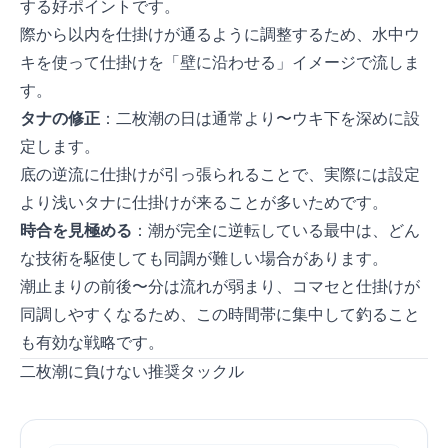
する好ポイントです。
際から50cm以内を仕掛けが通るように調整するため、水中ウ
キを使って仕掛けを「壁に沿わせる」イメージで流しま
す。
タナの修正
：二枚潮の日は通常より50cm〜1mウキ下を深めに設
定します。
底の逆流に仕掛けが引っ張られることで、実際には設定
より浅いタナに仕掛けが来ることが多いためです。
時合を見極める
：潮が完全に逆転している最中は、どん
な技術を駆使しても同調が難しい場合があります。
潮止まりの前後15〜30分は流れが弱まり、コマセと仕掛けが
同調しやすくなるため、この時間帯に集中して釣ること
も有効な戦略です。
二枚潮に負けない推奨タックル