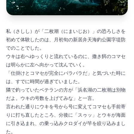
私（さしし）が「二枚潮（にまいじお）」の恐ろしさを
初めて体験したのは、4月初旬の新居弁天海釣公園T字堤防
でのことでした。
ウキは右へゆっくりと流れているのに、撒き餌のコマセ
は明らかに左へ向かって沈んでいく。
「仕掛けとコマセが完全にバラバラだ」と気づいた時に
は、すでに2時間が過ぎていました。
隣で釣っていたベテランの方が「浜名湖の二枚潮は別物
だよ。ウキの号数を上げてみな」と一言。
言われた通りにウキを0号から1.5号に変えてコマセも手前寄
りに打ち直したところ、30分後に「スゥッ」とウキが海面
に引き込まれ、45cmの乗っ込みクロダイが竿を絞り込みまし
た。