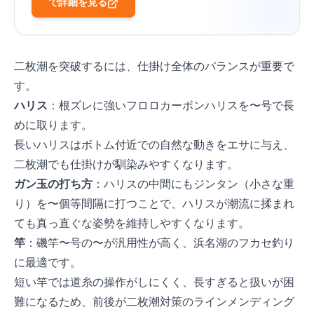
Amazonで詳細を見る
二枚潮を突破するには、仕掛け全体のバランスが重要で
す。
ハリス
：根ズレに強いフロロカーボンハリスを1.5〜2号で長
めに取ります。
長いハリスはボトム付近での自然な動きをエサに与え、
二枚潮でも仕掛けが馴染みやすくなります。
ガン玉の打ち方
：ハリスの中間にもジンタン（小さな重
り）を2〜3個等間隔に打つことで、ハリスが潮流に揉まれ
ても真っ直ぐな姿勢を維持しやすくなります。
竿
：磯竿1〜1.5号の5〜5.3mが汎用性が高く、浜名湖のフカセ釣り
に最適です。
短い竿では道糸の操作がしにくく、長すぎると扱いが困
難になるため、5m前後が二枚潮対策のラインメンディング