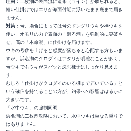
理由
：二枚潮の表面流に道糸（ライン）が取られると、
軽い仕掛けではエサが海面付近に浮いたまま底まで届き
ません。
対策
：1号、場合によっては2号のドングリウキや棒ウキを
使い、オモリの力で表面の「滑る潮」を強制的に突破さ
せ、底の「本命潮」に仕掛けを届けます。
ウキの号数を上げると感度が落ちると心配する方もいま
すが、浜名湖のクロダイはアタリが明確なことが多く、1
号ウキでもウキがスパッと沈む様子はしっかり見えま
す。
むしろ「仕掛けがクロダイのいる棚まで届いている」と
いう確信を持てることの方が、釣果への影響ははるかに
大きいです。
2. 「水中ウキ」の強制同調
浜名湖の二枚潮攻略において、水中ウキは単なる重りで
はありません。