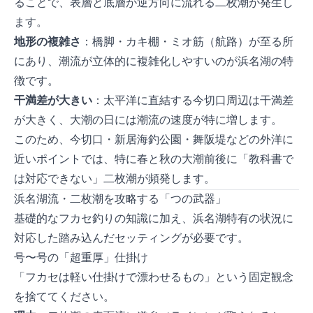
ることで、表層と底層が逆方向に流れる二枚潮が発生し
ます。
地形の複雑さ
：橋脚・カキ棚・ミオ筋（航路）が至る所
にあり、潮流が立体的に複雑化しやすいのが浜名湖の特
徴です。
干満差が大きい
：太平洋に直結する今切口周辺は干満差
が大きく、大潮の日には潮流の速度が特に増します。
このため、今切口・新居海釣公園・舞阪堤などの外洋に
近いポイントでは、特に春と秋の大潮前後に「教科書で
は対応できない」二枚潮が頻発します。
浜名湖流・二枚潮を攻略する「3つの武器」
基礎的なフカセ釣りの知識に加え、浜名湖特有の状況に
対応した踏み込んだセッティングが必要です。
1. 1号〜2号の「超重厚」仕掛け
「フカセは軽い仕掛けで漂わせるもの」という固定観念
を捨ててください。