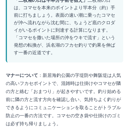
「二枚潮の日は竿2本分手前を狙え」
二枚潮の日
は、コマセを本来のポイントより竿2本分（約10m）手
前に打ちましょう。 表面の速い潮に乗ったコマセ
が沖へ流れながら沈む間に、ちょうど底のクロダ
イがいるポイントに到達する計算になります。
「コマセを撒いた場所の沖をウキで流す」という
発想の転換が、浜名湖のフカセ釣りで釣果を伸ば
す一番の近道です。
マナーについて
：新居海釣公園のT字堤防や舞阪堤は人気
の高いフカセポイントで、混雑時は仕掛けやコマセが隣
の方と絡む「おまつり」が起きやすいです。釣り始める
前に隣の方と流す方向を確認し合い、気持ちよく釣りが
できるようにコミュニケーションを取ることがトラブル
防止の一番の方法です。コマセの空き袋や仕掛けのゴミ
は必ず持ち帰りましょう。