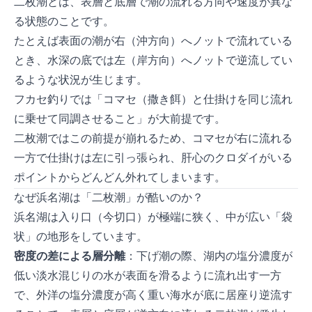
二枚潮とは、表層と底層で潮の流れる方向や速度が異な
る状態のことです。
たとえば表面の潮が右（沖方向）へ5ノットで流れている
とき、水深3mの底では左（岸方向）へ2ノットで逆流してい
るような状況が生じます。
フカセ釣りでは「コマセ（撒き餌）と仕掛けを同じ流れ
に乗せて同調させること」が大前提です。
二枚潮ではこの前提が崩れるため、コマセが右に流れる
一方で仕掛けは左に引っ張られ、肝心のクロダイがいる
ポイントからどんどん外れてしまいます。
なぜ浜名湖は「二枚潮」が酷いのか？
浜名湖は入り口（今切口）が極端に狭く、中が広い「袋
状」の地形をしています。
密度の差による層分離
：下げ潮の際、湖内の塩分濃度が
低い淡水混じりの水が表面を滑るように流れ出す一方
で、外洋の塩分濃度が高く重い海水が底に居座り逆流す