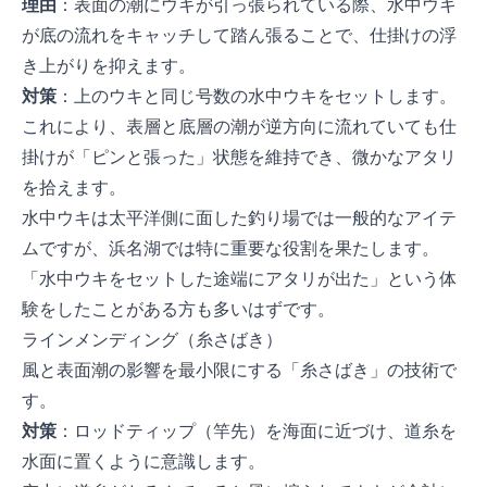
理由
：表面の潮にウキが引っ張られている際、水中ウキ
が底の流れをキャッチして踏ん張ることで、仕掛けの浮
き上がりを抑えます。
対策
：上のウキと同じ号数の水中ウキをセットします。
これにより、表層と底層の潮が逆方向に流れていても仕
掛けが「ピンと張った」状態を維持でき、微かなアタリ
を拾えます。
水中ウキは太平洋側に面した釣り場では一般的なアイテ
ムですが、浜名湖では特に重要な役割を果たします。
「水中ウキをセットした途端にアタリが出た」という体
験をしたことがある方も多いはずです。
3. ラインメンディング（糸さばき）
風と表面潮の影響を最小限にする「糸さばき」の技術で
す。
対策
：ロッドティップ（竿先）を海面に近づけ、道糸を
水面に置くように意識します。