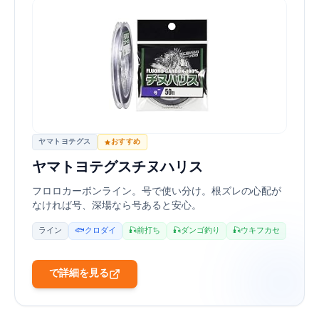
ヤマトヨテグス
おすすめ
ヤマトヨテグス チヌハリス 50m
フロロカーボンライン。1~3号で使い分け。根ズレの心配が
なければ1号、深場なら3号あると安心。
ライン
🐟 クロダイ
🎣 前打ち
🎣 ダンゴ釣り
🎣 ウキフカセ
Amazonで詳細を見る