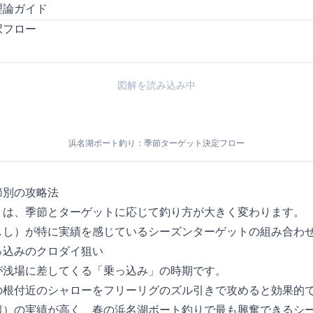
理論ガイド
択フロー
図解を読み込み中...
浜名湖ボート釣り：季節×ターゲット決定フロー
節別の攻略法
りは、季節とターゲットに応じて釣り方が大きく変わります。
しし）が特に実績を感じているシーズン×ターゲットの組み合わ
乗っ込みのクロダイ狙い
が浅場に差してくる「乗っ込み」の時期です。
の根付近のシャローをフリーリグのズル引きで攻めると効果的
0cm超）の実績が高く、春の浜名湖ボート釣りで最も興奮できるシ