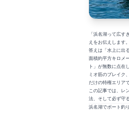
「浜名湖って広すぎ
えをお伝えします
答えは「水上に出
面積約65平方キロ
ト」が無数に点在
ミオ筋のブレイク、
だけの特権エリア
この記事では、レ
法、そして必ず守
浜名湖でボート釣り