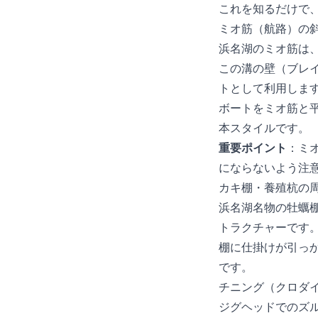
これを知るだけで
ミオ筋（航路）の
浜名湖のミオ筋は
この溝の壁（ブレ
トとして利用しま
ボートをミオ筋と
本スタイルです。
重要ポイント
：ミ
にならないよう注
カキ棚・養殖杭の
浜名湖名物の牡蠣
トラクチャーです
棚に仕掛けが引っ
です。
チニング（クロダ
ジグヘッドでのズ