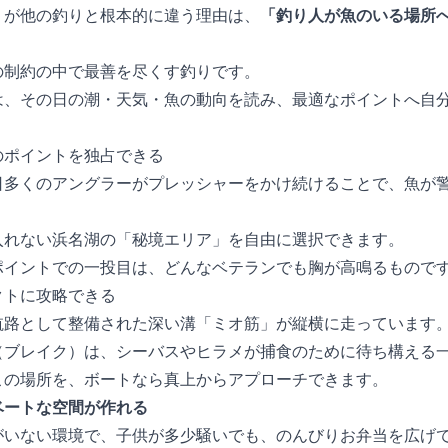
りが他の釣りと根本的に違う理由は、
「釣り人が魚のいる場所
。
の制約の中で最善を尽くす釣りです。
は、その日の潮・天気・魚の動向を読み、最適なポイントへ自
のポイントを独占できる
日多くのアングラーがプレッシャーをかけ続けることで、魚が
入れない浜名湖の「秘境エリア」を自由に選択できます。
ポイントでの一投目は、どんなベテランでも胸が高鳴るもので
クトに攻略できる
航路として整備された深い溝「ミオ筋」が縦横に走っています
（ブレイク）は、シーバスやヒラメが捕食のために待ち構える
この場所を、ボートなら真上からアプローチできます。
ベートな空間が作れる
がいない環境で、子供が多少騒いでも、のんびりお弁当を広げ