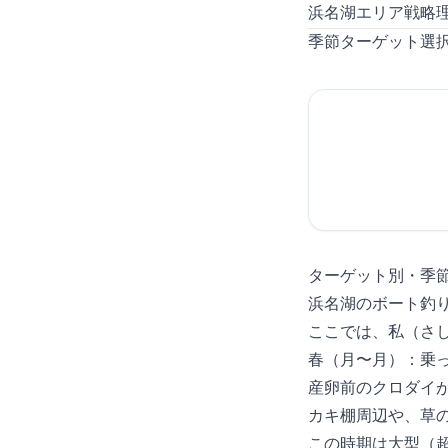
浜名湖エリア戦略
季節×ターゲット選
ターゲット別・季
浜名湖のボート釣
ここでは、私（さ
春（3月〜5月）：
産卵前のクロダイ
カキ棚周辺や、草
この時期は大型（5