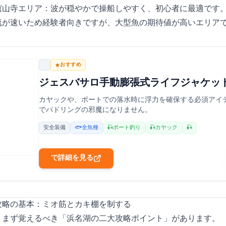
舘山寺エリア：波が穏やかで操船しやすく、初心者に最適です
流が速いため経験者向きですが、大型魚の期待値が高いエリア
JES-BASARO
おすすめ
JES-BASARO (ジェスバサロ) 手動膨張式 ライフジャケッ
カヤックやSUP、ボートでの落水時に浮力を確保する必須ア
でパドリングの邪魔になりません。
安全装備
🐟 全魚種
🎣 ボート釣り
🎣 カヤック
🎣 SUP
Amazonで詳細を見る
攻略の基本：ミオ筋とカキ棚を制する
、まず覚えるべき「浜名湖の二大攻略ポイント」があります。