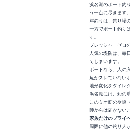
浜名湖のボート釣
う一点に尽きます
岸釣りは、釣り場
一方でボート釣り
す。
プレッシャーゼロ
人気の堤防は、毎
てしまいます。
ボートなら、人の
魚がスレていない
地形変化をダイレ
浜名湖には、船の
このミオ筋の壁際
陸からは届かない
家族だけのプライ
周囲に他の釣り人