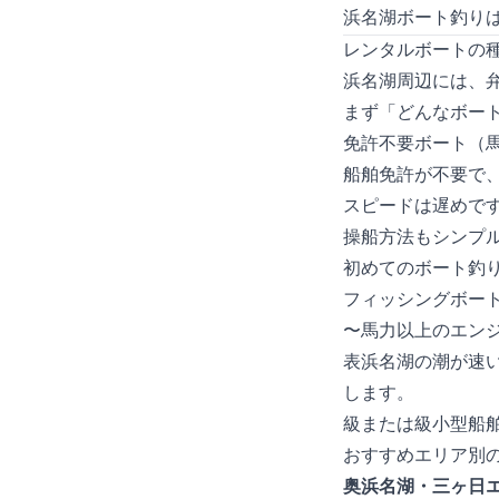
浜名湖ボート釣り
レンタルボートの
浜名湖周辺には、
まず「どんなボー
免許不要ボート（2
船舶免許が不要で
スピードは遅めで
操船方法もシンプ
初めてのボート釣
フィッシングボー
20〜30馬力以上
表浜名湖の潮が速
します。
1級または2級小型
おすすめエリア別
奥浜名湖・三ヶ日