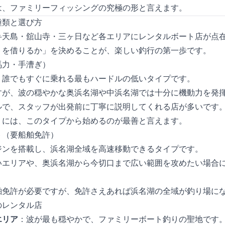
は、ファミリーフィッシングの究極の形と言えます。
種類と選び方
弁天島・舘山寺・三ヶ日など各エリアにレンタルボート店が点
トを借りるか」を決めることが、楽しい釣行の第一歩です。
馬力・手漕ぎ）
、誰でもすぐに乗れる最もハードルの低いタイプです。
すが、波の穏やかな奥浜名湖や中浜名湖では十分に機動力を発
ルで、スタッフが出発前に丁寧に説明してくれる店が多いです
りには、このタイプから始めるのが最善と言えます。
ト（要船舶免許）
のエンジンを搭載し、浜名湖全域を高速移動できるタイプです。
いエリアや、奥浜名湖から今切口まで広い範囲を攻めたい場合
船舶免許が必要ですが、免許さえあれば浜名湖の全域が釣り場に
のレンタル店
エリア
：波が最も穏やかで、ファミリーボート釣りの聖地です