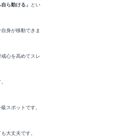
へ自ら動ける」
とい
分自身が移動できま
警戒心を高めてスレ
す。
。
一級スポットです。
ても大丈夫です。