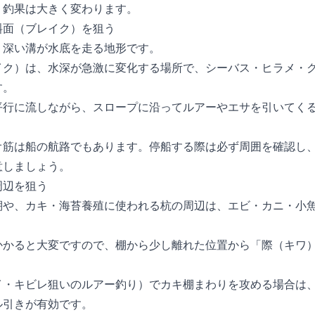
、釣果は大きく変わります。
斜面（ブレイク）を狙う
、深い溝が水底を走る地形です。
イク）は、水深が急激に変化する場所で、シーバス・ヒラメ・
す。
平行に流しながら、スロープに沿ってルアーやエサを引いてく
オ筋は船の航路でもあります。停船する際は必ず周囲を確認し
意しましょう。
周辺を狙う
棚や、カキ・海苔養殖に使われる杭の周辺は、エビ・カニ・小
。
かかると大変ですので、棚から少し離れた位置から「際（キワ
イ・キビレ狙いのルアー釣り）でカキ棚まわりを攻める場合は
ル引きが有効です。