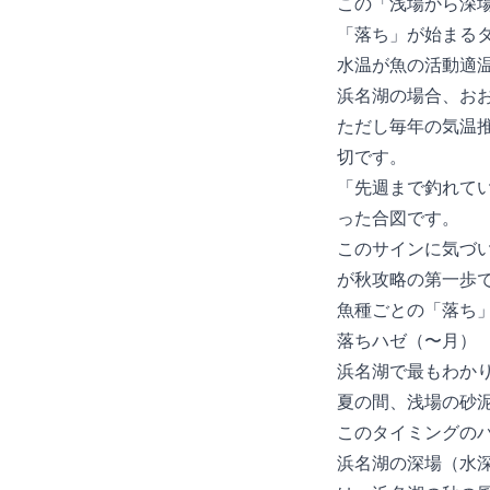
この「浅場から深
「落ち」が始まる
水温が魚の活動適
浜名湖の場合、おおむ
ただし毎年の気温
切です。
「先週まで釣れて
った合図です。
このサインに気づ
が秋攻略の第一歩
魚種ごとの「落ち
落ちハゼ（10〜11月）
浜名湖で最もわか
夏の間、浅場の砂
このタイミングのハ
浜名湖の深場（水深