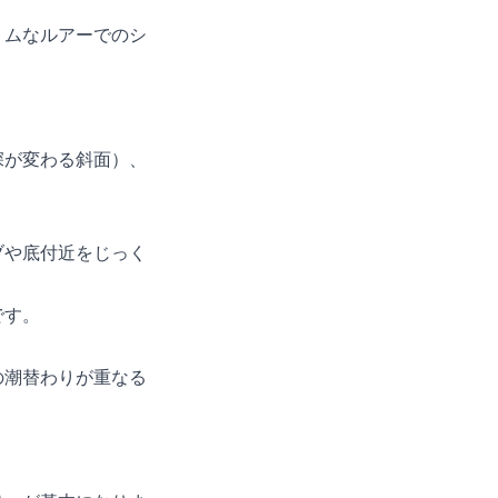
リムなルアーでのシ
深が変わる斜面）、
ブや底付近をじっく
です。
の潮替わりが重なる