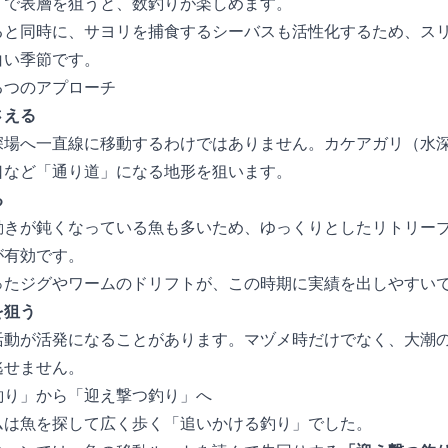
りで表層を狙うと、数釣りが楽しめます。
ると同時に、サヨリを捕食するシーバスも活性化するため、ス
白い季節です。
3つのアプローチ
さえる
深場へ一直線に移動するわけではありません。カケアガリ（水
口など「通り道」になる地形を狙います。
る
動きが鈍くなっている魚も多いため、ゆっくりとしたリトリー
が有効です。
ったジグやワームのドリフトが、この時期に実績を出しやすい
を狙う
活動が活発になることがあります。マヅメ時だけでなく、大潮
逃せません。
釣り」から「迎え撃つ釣り」へ
ムは魚を探して広く歩く「追いかける釣り」でした。