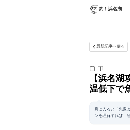
釣！浜名湖
最新記事へ戻る
【浜名湖
温低下で
10月に入ると「先
ンを理解すれば、