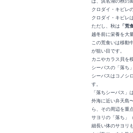
は、浜名湖の秋の
クロダイ・キビレの「
クロダイ・キビレ
ただし、秋は
「荒
越冬前に栄養を大
この荒食いは移動
が狙い目です。
カニやカラス貝を
シーバスの「落ち」（1
シーバスはコノシ
す。
「落ちシーバス」
外海に近い弁天島
ら、その周辺を重
サヨリの「落ち」（10
細長い体のサヨリ