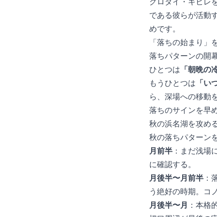
クロダイ・キビレ
である彼らが活動
めです。
「落ちの始まり」
落ちパターンの開幕
ひとつは
「朝晩の
もうひとつは
「い
ら、深場への移動
落ちのサインを早
秋の浜名湖を攻め
秋の落ちパターン
10月前半
：まだ浅場
に確認する。
10月後半〜11月前半
：
う絶好の時期。コ
11月後半〜12月
：本格