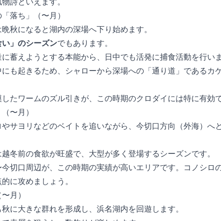
風物詩といえます。
落ち」（10〜12月）
は晩秋になると湖内の深場へ下り始めます。
食い」のシーズン
でもあります。
量に蓄えようとする本能から、日中でも活発に捕食活動を行い
中にも起きるため、シャローから深場への「通り道」であるカ
模したワームのズル引きが、この時期のクロダイには特に有効
1〜12月）
ロやサヨリなどのベイトを追いながら、今切口方向（外海）へ
は越冬前の食欲が旺盛で、大型が多く登場するシーズンです。
〜今切口周辺が、この時期の実績が高いエリアです。コノシロ
点的に攻めましょう。
〜11月）
も秋に大きな群れを形成し、浜名湖内を回遊します。