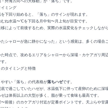
場・外海方向への大移動」が「落ち」です。
タイミング
温を下回り始めると、「落ち」のサインが現れます。
ね水温18〜20℃を下回る10月中旬〜11月上旬が目安です。
推移によって前後するため、実際の水温変化をチェックしなが
いたシャローが急に静かになった」という感覚は、多くの場合
いた時点で、攻めるエリアをシャローから深場・カケアガリ周
です。
」のタイミングと特徴
りやすい「落ち」の代表格が
落ちハゼ
です。
泥底で過ごしていたハゼが、水温低下に伴って産卵のために深
ゼは体長20cm以上の大型が多く、脂が乗って食味も最高です。
3〜5m前後）のカケアガリ付近が定番ポイントです。天ぷらや甘