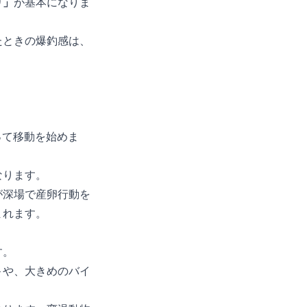
り」
が基本になりま
たときの爆釣感は、
って移動を始めま
なります。
が深場で産卵行動を
まれます。
す。
ト
や、大きめのバイ