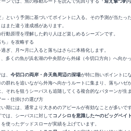
ターンでは、魚の移動ルートを読んで先回りする
「迎え撃つ釣
だ」という予測に基づいてポイントに入る。その予測が当たっ
とはまた違う達成感があります。
の行動原理を理解した釣り人ほど楽しめるシーズンです。
秋の落ち」を攻略する
を過ぎ、11月〜12月に入ると落ちはさらに本格化します。
ると、多くの魚が浜名湖の中央部から外縁（今切口方向）へ向か
では、
今切口の両岸・弁天島周辺の深場
が特に熱いポイントに
ロの群れを追いながら外海へ向かうルートに集まり、落ちハゼ
は、それを狙うシーバスも追随してくる複合的なパターンが生
アー・仕掛けの選び方
食い期には、通常より大きめのアピールが有効なことが多いで
グでは、シーバスに対して
コノシロを意識した15〜18cmのビッグベイ
21g）を使ったデッドスローが実績を上げています。