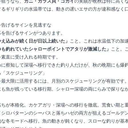
を狙うなら、
カニ・カラス貝・ゴカイ
の実績が晩秋は特に高く
するギリギリの水温帯では、動きの遅いエサの方が違和感なく
を告げるサインを見逃すな
を告げるサインが2つあります。
冷え込みが続く日が3日以上続いた」
こと。これは水温低下の加
つも釣れていたシャローポイントでアタリが激減した」
こと。
を素直に受け入れる時期です。
めに察知して深場へ移行できた釣り人だけが、秋の晩期にも爆
る「スケジューリング」
を最大限に活用するには、月別のスケジューリングが有効です
にも魚が残っている移行期。シャロー×深場の両にらみで探りな
落ちが本格化。カケアガリ・深場への移行を徹底。荒食い期と
ノシロパターンのシーバスと落ちハゼの両方が狙えるゴールデ
的な冬モードへ移行。魚の動きが鈍くなり、スローな釣りが基