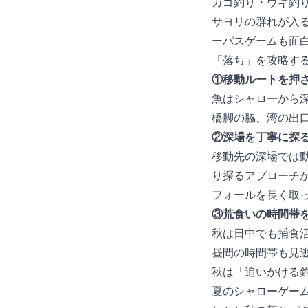
カゴ釣り・ウキ釣
サヨリの群れが入
ーバスゲームも面
「落ち」を攻略する
①移動ルートを押
魚はシャローから
橋脚の脇、湾の出
②深場を丁寧に探
移動先の深場では
り探るアプローチ
フォールを長く取
③荒食いの時間帯
秋は日中でも捕食
昼間の時間帯も見
秋は「追いかける
夏のシャローゲー