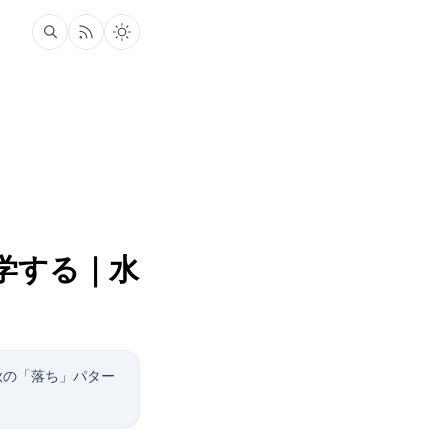
学する｜水
秋の「落ち」パター