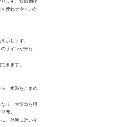
なります。変温動物
口を使わせやすいた
速を示します。
このサインが来た
釣できます。
。
がら、水温をこまめ
重なり、大型魚を狙
ン期間。
本に。外海に近い今