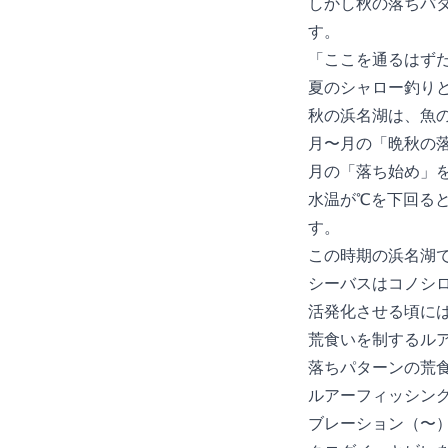
しかし秋の落ちパ
す。
「ここを通るはず
夏のシャロー釣り
秋の浜名湖は、魚
11月〜12月の「晩
10月の「落ち始め」
水温が15℃を下回
す。
この時期の浜名湖
シーバスはコノシ
活発化させる頃に
荒食いを制するル
落ちパターンの荒
ルアーフィッシン
ブレーション（14〜