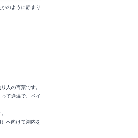
たかのように静まり
釣り人の言葉です。
とって適温で、ベイ
す。
灘）へ向けて湖内を