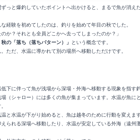
の間ずっと爆釣していたポイントへ出かけると、まるで魚が消え
な経験を初めてしたのは、釣りを始めて3年目の秋でした。
たのか？それとも全員どこかへ去ってしまったのか？」
、
秋の「落ち（落ちパターン）」
という概念です。
ん。ただ、水温に導かれて別の場所へ移動しただけです。
温低下に伴って魚が浅場から深場・外海へ移動する現象を指す
浅場（シャロー）には多くの魚が集まっています。水温が魚に
す。
気温と水温が下がり始めると、魚は越冬のために行動を変えま
抑えられる深場へ移動したり、水温が安定している外海（遠州
。