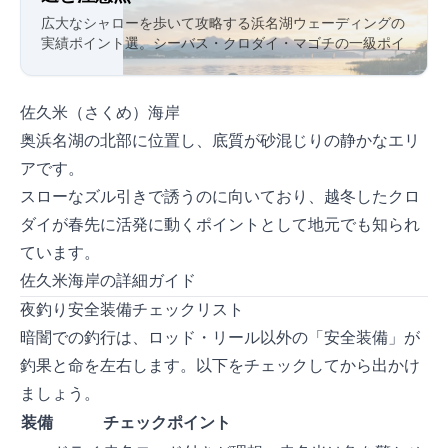
広大なシャローを歩いて攻略する浜名湖ウェーディングの
実績ポイント10選。シーバス・クロダイ・マゴチの一級ポイ
ントをエリア別に厳選し、アカエイ対策を含む安全装備の
必須知識も解説します。
佐久米（さくめ）海岸
奥浜名湖の北部に位置し、底質が砂混じりの静かなエリ
アです。
スローなズル引きで誘うのに向いており、越冬したクロ
ダイが春先に活発に動くポイントとして地元でも知られ
ています。
佐久米海岸の詳細ガイド
夜釣り安全装備チェックリスト
暗闇での釣行は、ロッド・リール以外の「安全装備」が
釣果と命を左右します。以下をチェックしてから出かけ
ましょう。
装備
チェックポイント