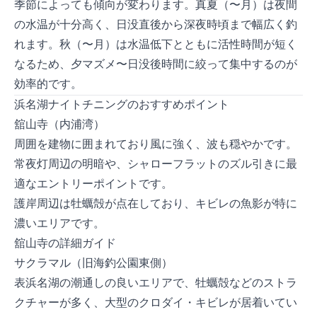
季節によっても傾向が変わります。**真夏（7〜8月）**は夜間
の水温が十分高く、日没直後から深夜2時頃まで幅広く釣
れます。**秋（9〜11月）**は水温低下とともに活性時間が短く
なるため、夕マズメ〜日没後2時間に絞って集中するのが
効率的です。
浜名湖ナイトチニングのおすすめポイント
舘山寺（内浦湾）
周囲を建物に囲まれており風に強く、波も穏やかです。
常夜灯周辺の明暗や、シャローフラットのズル引きに最
適なエントリーポイントです。
護岸周辺は牡蠣殻が点在しており、キビレの魚影が特に
濃いエリアです。
舘山寺の詳細ガイド
サクラマル（旧海釣公園東側）
表浜名湖の潮通しの良いエリアで、牡蠣殻などのストラ
クチャーが多く、大型のクロダイ・キビレが居着いてい