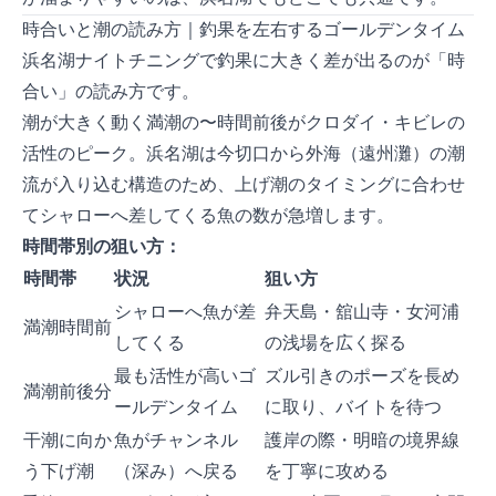
時合いと潮の読み方｜釣果を左右するゴールデンタイム
浜名湖ナイトチニングで釣果に大きく差が出るのが「時
合い」の読み方です。
潮が大きく動く満潮の1〜2時間前後がクロダイ・キビレの
活性のピーク。浜名湖は今切口から外海（遠州灘）の潮
流が入り込む構造のため、上げ潮のタイミングに合わせ
てシャローへ差してくる魚の数が急増します。
時間帯別の狙い方：
時間帯
状況
狙い方
シャローへ魚が差
弁天島・舘山寺・女河浦
満潮2時間前
してくる
の浅場を広く探る
最も活性が高いゴ
ズル引きのポーズを長め
満潮前後30分
ールデンタイム
に取り、バイトを待つ
干潮に向か
魚がチャンネル
護岸の際・明暗の境界線
う下げ潮
（深み）へ戻る
を丁寧に攻める