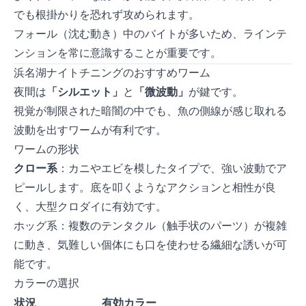
でも根掛かりを恐れず攻められます。
フォール（沈む動き）中のバイトが多いため、ラインテ
ンションを常に意識することが重要です。
浜名湖ナイトチニングのおすすめワーム
夜間は
「シルエット」
と
「微波動」
が鍵です。
視覚が制限された暗闇の中でも、魚の側線が感じ取れる
波動を出すワームが有利です。
ワームの形状
クロー系
：カニやエビを模したタイプで、強い波動でア
ピールします。底を叩くようなアクションと相性が良
く、大型クロダイに有効です。
ホッグ系：複数のテンタクル（触手状のパーツ）が複雑
に動き、気難しい個体にも口を使わせる繊細な誘いが可
能です。
カラーの選択
状況
有効カラー