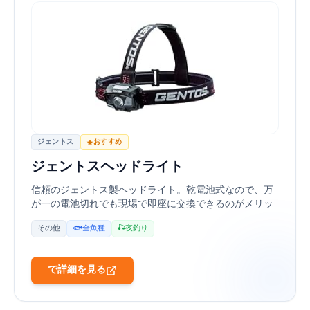
ジェントス
おすすめ
ジェントス LEDヘッドライト CB-300D
信頼のジェントス製ヘッドライト。乾電池式なので、万
が一の電池切れでも現場で即座に交換できるのがメリッ
ト。夜釣りの仕掛け作りや足元の安全確保に欠かせない
その他
🐟 全魚種
🎣 夜釣り
モデルです。
Amazonで詳細を見る