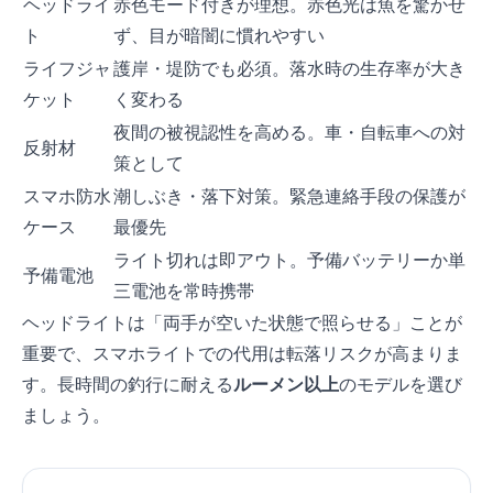
ヘッドライ
赤色モード付きが理想。赤色光は魚を驚かせ
ト
ず、目が暗闇に慣れやすい
ライフジャ
護岸・堤防でも必須。落水時の生存率が大き
ケット
く変わる
夜間の被視認性を高める。車・自転車への対
反射材
策として
スマホ防水
潮しぶき・落下対策。緊急連絡手段の保護が
ケース
最優先
ライト切れは即アウト。予備バッテリーか単
予備電池
三電池を常時携帯
ヘッドライトは「両手が空いた状態で照らせる」ことが
重要で、スマホライトでの代用は転落リスクが高まりま
す。長時間の釣行に耐える
200ルーメン以上
のモデルを選び
ましょう。