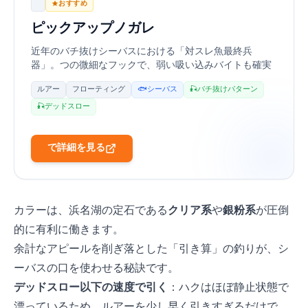
PICKUP
おすすめ
ピックアップ(Pick Up) ノガレ120F
近年のバチ抜けシーバスにおける「対スレ魚最終兵
器」。4つの微細なフックで、弱い吸い込みバイトも確実
にフッキングに持ち込む脅威のキャッチ率を誇ります。
ルアー
フローティング
🐟 シーバス
🎣 バチ抜けパターン
🎣 デッドスロー
Amazonで詳細を見る
カラーは、浜名湖の定石である
クリア系
や
銀粉系
が圧倒
的に有利に働きます。
余計なアピールを削ぎ落とした「引き算」の釣りが、シ
ーバスの口を使わせる秘訣です。
デッドスロー以下の速度で引く
：ハクはほぼ静止状態で
漂っているため、ルアーを少し早く引きすぎるだけで