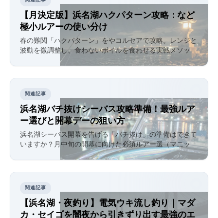
関連記事
【3月決定版】浜名湖ハクパターン攻略：Sasuke SF75など
極小ルアーの使い分け
春の難関「ハクパターン」をSasuke SF75やコルセア65で攻略。レンジと
波動を微調整し、食わないボイルを食わせる実戦メソッ
ド。
関連記事
浜名湖バチ抜けシーバス攻略準備！最強ルア
ー選びと開幕Xデーの狙い方
浜名湖シーバス開幕を告げる「バチ抜け」の準備はできて
いますか？2月中旬の開幕に向けた必須ルアー3選（マニッ
ク、エリテン、にょろにょろ）や、表浜名湖から始まるエ
リア攻略のコツ、そして今のうちに済ませておくべきタッ
クルメンテナンスを徹底解説します。
関連記事
【浜名湖・夜釣り】電気ウキ流し釣り｜マダ
カ・セイゴを闇夜から引きずり出す最強のエ