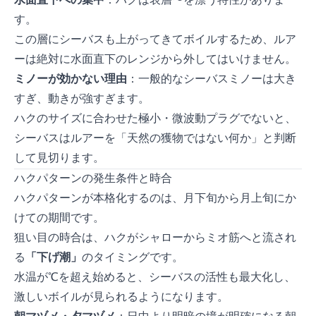
水面直下への集中
：ハクは表層0〜10cmを漂う特性がありま
す。
この層にシーバスも上がってきてボイルするため、ルア
ーは絶対に水面直下のレンジから外してはいけません。
ミノーが効かない理由
：一般的なシーバスミノーは大き
すぎ、動きが強すぎます。
ハクのサイズに合わせた極小・微波動プラグでないと、
シーバスはルアーを「天然の獲物ではない何か」と判断
して見切ります。
ハクパターンの発生条件と時合
ハクパターンが本格化するのは、3月下旬から5月上旬にか
けての期間です。
狙い目の時合は、ハクがシャローからミオ筋へと流され
る
「下げ潮」
のタイミングです。
水温が15℃を超え始めると、シーバスの活性も最大化し、
激しいボイルが見られるようになります。