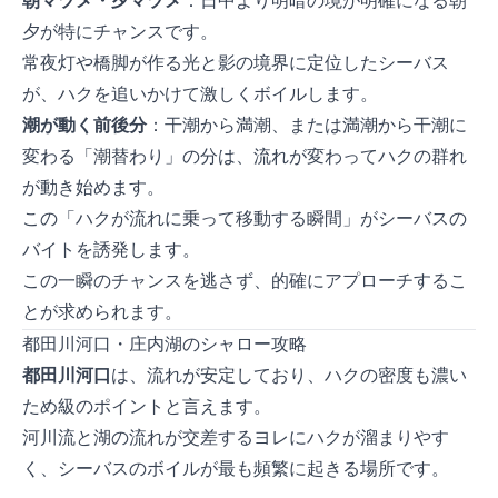
朝マヅメ・夕マヅメ
：日中より明暗の境が明確になる朝
夕が特にチャンスです。
常夜灯や橋脚が作る光と影の境界に定位したシーバス
が、ハクを追いかけて激しくボイルします。
潮が動く前後30分
：干潮から満潮、または満潮から干潮に
変わる「潮替わり」の30分は、流れが変わってハクの群れ
が動き始めます。
この「ハクが流れに乗って移動する瞬間」がシーバスの
バイトを誘発します。
この一瞬のチャンスを逃さず、的確にアプローチするこ
とが求められます。
都田川河口・庄内湖のシャロー攻略
都田川河口
は、流れが安定しており、ハクの密度も濃い
ためA級のポイントと言えます。
河川流と湖の流れが交差するヨレにハクが溜まりやす
く、シーバスのボイルが最も頻繁に起きる場所です。