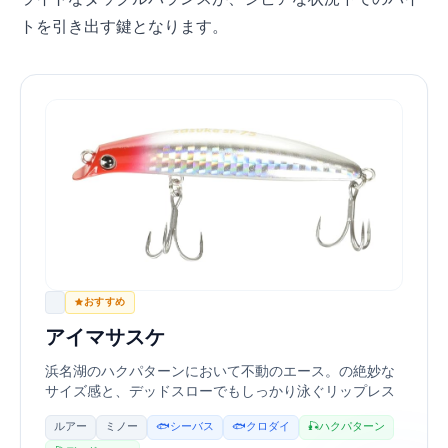
トを引き出す鍵となります。
IMA
おすすめ
アイマ(ima) サスケ(sasuke) SF-75
浜名湖のハクパターンにおいて不動のエース。75mmの絶妙な
サイズ感と、デッドスローでもしっかり泳ぐリップレス
ミノーの完成形です。
ルアー
ミノー
🐟 シーバス
🐟 クロダイ
🎣 ハクパターン