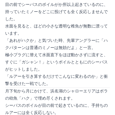
目の前でシーバスのボイルが10か所以上起きているのに、
持っていたミノーをどこに投げても全く反応しませんで
した。
水面を見ると、5cmほどの小さな透明な稚魚が無数に漂って
います。
「あれがハクか」と気づいた時、先輩アングラーに「ハ
クパターンは普通のミノーは無効だよ」と一言。
極小プラグに替えて水面直下をほぼ動かさずに流すと、
すぐに「ガシャン！」というボイルとともに68cmのシーバス
がヒットしました。
「ルアーを引き算するだけでこんなに変わるのか」と衝
撃を受けた一戦でした。
3月下旬から4月にかけて、浜名湖のシャローエリアはボラ
の幼魚「ハク」で埋め尽くされます。
シーバスのボイルが目の前で起きているのに、手持ちの
ルアーには全く反応しない——。