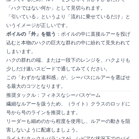
「ハクではない何か」として見切られます。
「引いている」というより「流れに乗せているだけ」と
いうイメージが正しいです。
ボイルの「外」を狙う
：ボイルの中に直接ルアーを投げ
込むと本物のハクの巨大な群れの中に紛れて見失われて
しまいます。
ハクの群れの端、または一段下のレンジを、ハクよりも
少しだけ速いスピードで通してみてください。
この「わずかな違和感」が、シーバスにルアーを選ばせ
る最大のコツとなります。
推奨タックル：フィネスなシーバスゲーム
繊細なルアーを扱うため、L（ライト）クラスのロッドにPE0.6
号から0.8号のラインを推奨します。
リーダーも細めの12lbから16lb程度を使用し、ルアーの動きを阻
害しないように配慮しましょう。
ライトなタックルバランスが、シビアな状況下でのバイ