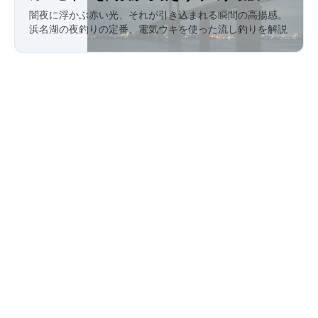
サ釣り
闇夜に浮かぶ赤い光、それが引き込まれる瞬間の高揚感。
浜名湖の夜釣りの定番、電気ウキを使った流し釣りを解説
します。ターゲットはシーバス（マダカ・セイゴ）。橋脚
周りや明暗部を攻略するエサ釣りの極意。