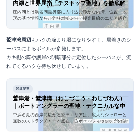
内湖と世界屈指「チヌトップ聖地」を徹底解
説
庄内湖とは浜名湖最奥部に入り込む静かな内湾。位置・地
形の基本情報から、釣りポイント・観光目線のエリア紹介
まで網羅。浜名湖の東側・内海「庄内湖」はチヌトップの
世界的メッカ。ドライブ観光と釣りを組み合わせるなら観
光ハブも参照。
鷲津湾周辺
もハクの溜まり場になりやすく、居着きのシ
ーバスによるボイルが多発します。
カキ棚の際や護岸の明暗部分に定位したシーバスが、流
れてくるハクを待ち伏せしています。
関連記事
鷲津港・鷲津湾（わしづこう・わしづわん）
｜ボートアングラーの聖地・テクニカルな中
浜名湖の難攻不落ポイント
中浜名湖の西岸に広がる鷲津エリアは、広大なシャローと
無数のストラクチャーが点在するボートフィッシングの聖
地。陸からのエントリーは限定的だが、ボートでのチニン
グやシーバス狙いでは浜名湖随一の魚影を誇る。難攻不落