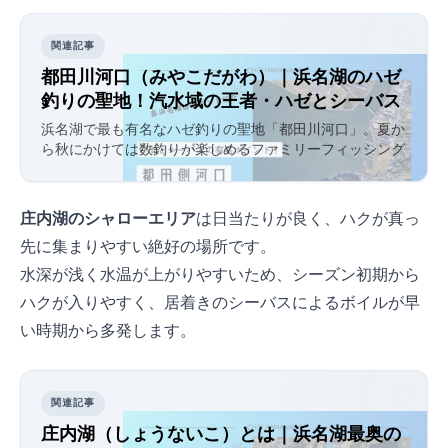
関連記事
都田川河口（みやこだがわ）｜浜名湖NO.1のハゼ
釣りの聖地！汽水域の王者・ハゼとシーバス
を完全攻略
浜名湖で最も有名なハゼ釣りの聖地「都田川河口」。夏か
ら秋にかけては数釣りが楽しめるファミリーフィッシング
のメッカであり、ハゼを追う大型シーバスやキビレも潜む
奥浜名湖屈指の超メジャーポイントを徹底解説。
庄内湖のシャローエリア
は日当たりが良く、ハクが真っ
先に集まりやすい絶好の場所です。
水深が浅く水温が上がりやすいため、シーズン初期から
ハクが入りやすく、居着きのシーバスによるボイルが早
い時期から多発します。
関連記事
庄内湖（しょうないこ）とは｜浜名湖最奥の