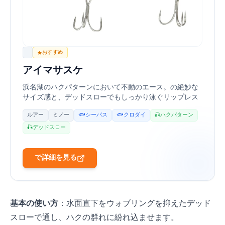
IMA
おすすめ
アイマ(ima) サスケ(sasuke) SF-75
浜名湖のハクパターンにおいて不動のエース。75mmの絶妙な
サイズ感と、デッドスローでもしっかり泳ぐリップレス
ミノーの完成形です。
ルアー
ミノー
🐟 シーバス
🐟 クロダイ
🎣 ハクパターン
🎣 デッドスロー
Amazonで詳細を見る
基本の使い方
：水面直下をウォブリングを抑えたデッド
スローで通し、ハクの群れに紛れ込ませます。