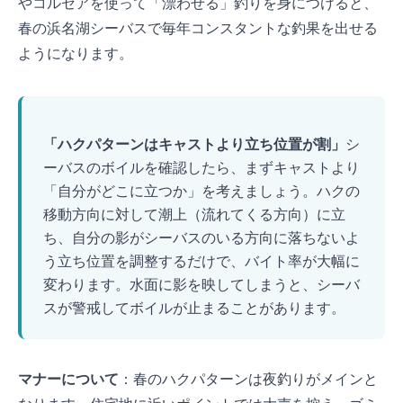
Sasuke SF75やコルセア65を使って「漂わせる」釣りを身につけると、
春の浜名湖シーバスで毎年コンスタントな釣果を出せる
ようになります。
TIP
「ハクパターンはキャストより立ち位置が9割」
シ
ーバスのボイルを確認したら、まずキャストより
「自分がどこに立つか」を考えましょう。 ハクの
移動方向に対して潮上（流れてくる方向）に立
ち、自分の影がシーバスのいる方向に落ちないよ
う立ち位置を調整するだけで、バイト率が大幅に
変わります。 水面に影を映してしまうと、シーバ
スが警戒してボイルが止まることがあります。
マナーについて
：春のハクパターンは夜釣りがメインと