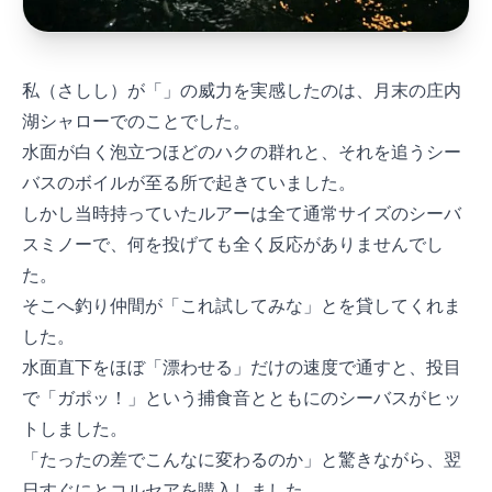
私（さしし）が「Sasuke SF75」の威力を実感したのは、3月末の庄内
湖シャローでのことでした。
水面が白く泡立つほどのハクの群れと、それを追うシー
バスのボイルが至る所で起きていました。
しかし当時持っていたルアーは全て通常サイズのシーバ
スミノーで、何を投げても全く反応がありませんでし
た。
そこへ釣り仲間が「これ試してみな」とSasuke SF75を貸してくれま
した。
水面直下をほぼ「漂わせる」だけの速度で通すと、2投目
で「ガポッ！」という捕食音とともに65cmのシーバスがヒッ
トしました。
「たった7cmの差でこんなに変わるのか」と驚きながら、翌
日すぐにSasuke SF75とコルセア65を購入しました。