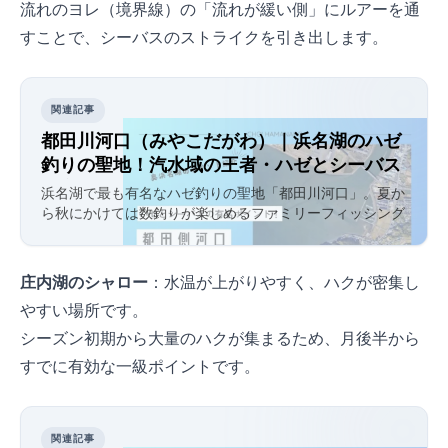
流れのヨレ（境界線）の「流れが緩い側」にルアーを通
すことで、シーバスのストライクを引き出します。
関連記事
都田川河口（みやこだがわ）｜浜名湖NO.1のハゼ
釣りの聖地！汽水域の王者・ハゼとシーバス
を完全攻略
浜名湖で最も有名なハゼ釣りの聖地「都田川河口」。夏か
ら秋にかけては数釣りが楽しめるファミリーフィッシング
のメッカであり、ハゼを追う大型シーバスやキビレも潜む
奥浜名湖屈指の超メジャーポイントを徹底解説。
庄内湖のシャロー
：水温が上がりやすく、ハクが密集し
やすい場所です。
シーズン初期から大量のハクが集まるため、3月後半から
すでに有効な一級ポイントです。
関連記事