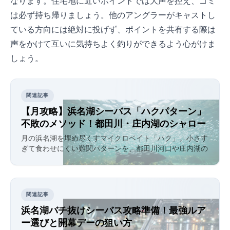
なります。住宅地に近いポイントでは大声を控え、ゴミ
は必ず持ち帰りましょう。他のアングラーがキャストし
ている方向には絶対に投げず、ポイントを共有する際は
声をかけて互いに気持ちよく釣りができるよう心がけま
しょう。
関連記事
【4月攻略】浜名湖シーバス「ハクパターン」
不敗のメソッド！都田川・庄内湖のシャロー
攻略
4月の浜名湖を埋め尽くすマイクロベイト「ハク」。小さす
ぎて食わせにくい難関パターンを、都田川河口や庄内湖の
シャローに特化したレンジと波動の「引き算」で攻略しま
す。
関連記事
浜名湖バチ抜けシーバス攻略準備！最強ルア
ー選びと開幕Xデーの狙い方