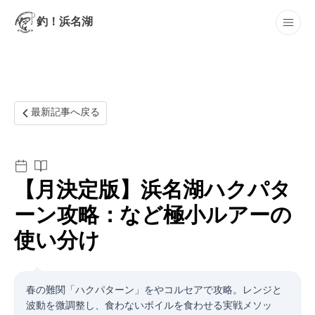
釣！浜名湖
最新記事
最新記事へ戻る
【3月決定版】浜名湖ハクパタ
ーン攻略：Sasuke SF75など極小ルアーの
使い分け
春の難関「ハクパターン」をSasuke SF75やコルセア65で攻略。レンジと
波動を微調整し、食わないボイルを食わせる実戦メソッ