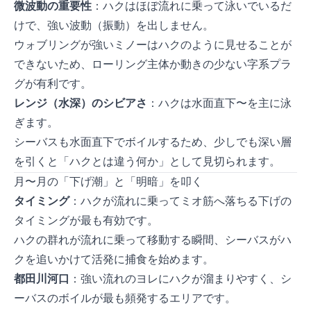
微波動の重要性
：ハクはほぼ流れに乗って泳いでいるだ
けで、強い波動（振動）を出しません。
ウォブリングが強いミノーはハクのように見せることが
できないため、ローリング主体か動きの少ないI字系プラ
グが有利です。
レンジ（水深）のシビアさ
：ハクは水面直下0〜10cmを主に泳
ぎます。
シーバスも水面直下でボイルするため、少しでも深い層
を引くと「ハクとは違う何か」として見切られます。
3月〜4月の「下げ潮」と「明暗」を叩く
タイミング
：ハクが流れに乗ってミオ筋へ落ちる下げの
タイミングが最も有効です。
ハクの群れが流れに乗って移動する瞬間、シーバスがハ
クを追いかけて活発に捕食を始めます。
都田川河口
：強い流れのヨレにハクが溜まりやすく、シ
ーバスのボイルが最も頻発するエリアです。