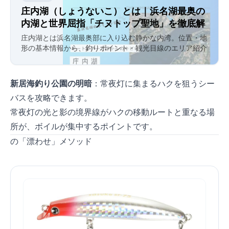
庄内湖（しょうないこ）とは｜浜名湖最奥の
内湖と世界屈指「チヌトップ聖地」を徹底解
説
庄内湖とは浜名湖最奥部に入り込む静かな内湾。位置・地
形の基本情報から、釣りポイント・観光目線のエリア紹介
まで網羅。浜名湖の東側・内海「庄内湖」はチヌトップの
世界的メッカ。ドライブ観光と釣りを組み合わせるなら観
光ハブも参照。
新居海釣り公園の明暗
：常夜灯に集まるハクを狙うシー
バスを攻略できます。
常夜灯の光と影の境界線がハクの移動ルートと重なる場
所が、ボイルが集中するポイントです。
Sasuke SF75の「漂わせ」メソッド