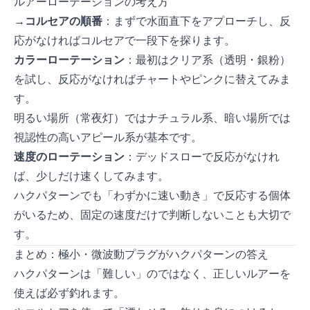
ルアーローテーションの考え方
Sasuke SF75→コルセア65の順番
：まずSasuke SF75で水面直下をアプローチし、反
応がなければコルセア65で一段下を探ります。
カラーローテーション
：最初はクリア系（透明・銀粉）
を試し、反応がなければチャートやピンクに替えてみま
す。
明るい場所（常夜灯）ではナチュラル系、暗い場所では
視認性の高いアピール系が基本です。
速度のローテーション
：デッドスローで反応がなけれ
ば、少しだけ速くしてみます。
ハクパターンでも「わずかに速い動き」で反応する個体
がいるため、固定の速度だけで判断しないことも大切で
す。
まとめ：極小・微波動プラグがハクパターンの答え
ハクパターンは「難しい」のではなく、正しいルアーを
使えば必ず釣れます。