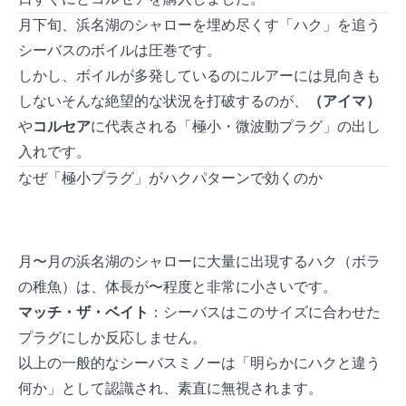
3月下旬、浜名湖のシャローを埋め尽くす「ハク」を追う
シーバスのボイルは圧巻です。
しかし、ボイルが多発しているのにルアーには見向きも
しない——そんな絶望的な状況を打破するのが、
Sasuke SF75（アイマ）
や
コルセア65
に代表される「極小・微波動プラグ」の出し
入れです。
なぜ「極小プラグ」がハクパターンで効くのか
3月〜5月の浜名湖のシャローに大量に出現するハク（ボラ
の稚魚）は、体長が3〜8cm程度と非常に小さいです。
マッチ・ザ・ベイト
：シーバスはこのサイズに合わせた
プラグにしか反応しません。
10cm以上の一般的なシーバスミノーは「明らかにハクと違う
何か」として認識され、素直に無視されます。