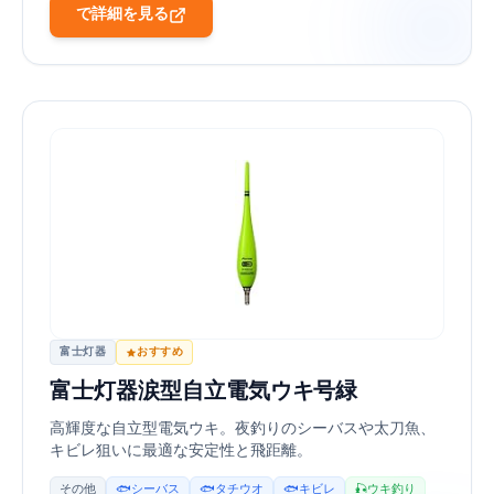
Amazonで詳細を見る
富士灯器
おすすめ
富士灯器 涙型自立電気ウキ FF-N30LG 3号 緑
高輝度な自立型電気ウキ。夜釣りのシーバスや太刀魚、
キビレ狙いに最適な安定性と飛距離。
その他
🐟 シーバス
🐟 タチウオ
🐟 キビレ
🎣 ウキ釣り