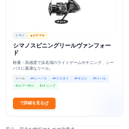
シマノ
おすすめ
シマノ (SHIMANO) スピニングリール 24 ヴァンフォー
ド C3000HG
軽量・高感度で浜名湖のライトゲームやチニング、シー
バスに最適なリール。
リール
🐟 シーバス
🐟 クロダイ
🐟 キビレ
🐟 メバル
🎣 ルアー釣り
🎣 チニング
Amazonで詳細を見る