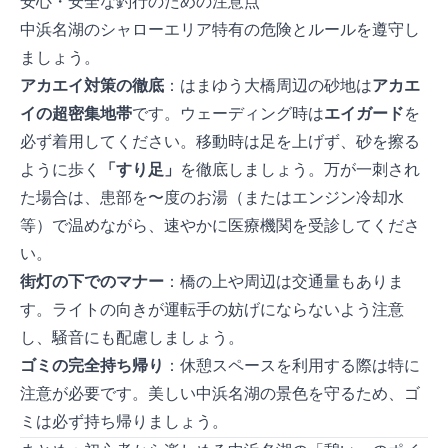
安心・安全な釣行のための注意点
中浜名湖のシャローエリア特有の危険とルールを遵守し
ましょう。
アカエイ対策の徹底
：はまゆう大橋周辺の砂地は
アカエ
イの超密集地帯
です。 - ウェーディング時は
エイガード
を
必ず着用してください。 - 移動時は足を上げず、砂を擦る
ように歩く
「すり足」
を徹底しましょう。 - 万が一刺され
た場合は、患部を40〜50度のお湯（またはエンジン冷却水
等）で温めながら、速やかに医療機関を受診してくださ
い。
街灯の下でのマナー
：橋の上や周辺は交通量もありま
す。ライトの向きが運転手の妨げにならないよう注意
し、騒音にも配慮しましょう。
ゴミの完全持ち帰り
：休憩スペースを利用する際は特に
注意が必要です。美しい中浜名湖の景色を守るため、ゴ
ミは必ず持ち帰りましょう。