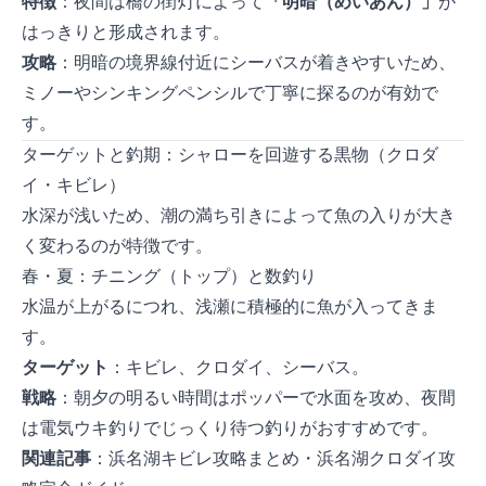
特徴
：夜間は橋の街灯によって
「明暗（めいあん）」
が
はっきりと形成されます。
攻略
：明暗の境界線付近にシーバスが着きやすいため、
ミノーやシンキングペンシルで丁寧に探るのが有効で
す。
ターゲットと釣期：シャローを回遊する黒物（クロダ
イ・キビレ）
水深が浅いため、潮の満ち引きによって魚の入りが大き
く変わるのが特徴です。
春・夏：チニング（トップ）と数釣り
水温が上がるにつれ、浅瀬に積極的に魚が入ってきま
す。
ターゲット
：キビレ、クロダイ、シーバス。
戦略
：朝夕の明るい時間はポッパーで水面を攻め、夜間
は電気ウキ釣りでじっくり待つ釣りがおすすめです。
関連記事
：
浜名湖キビレ攻略まとめ
・
浜名湖クロダイ攻