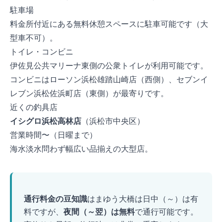
駐車場
料金所付近にある無料休憩スペースに駐車可能です（大
型車不可）。
トイレ・コンビニ
伊佐見公共マリーナ東側の公衆トイレが利用可能です。
コンビニはローソン 浜松雄踏山崎店（西側）、セブン-イ
レブン 浜松佐浜町店（東側）が最寄りです。
近くの釣具店
イシグロ 浜松高林店
（浜松市中央区）
営業時間: 10:00〜21:00（日曜20:00まで）
海水淡水問わず幅広い品揃えの大型店。
TIP
通行料金の豆知識
はまゆう大橋は日中（7:00～19:00）は有
料ですが、
夜間（19:00～翌7:00）は無料
で通行可能です。